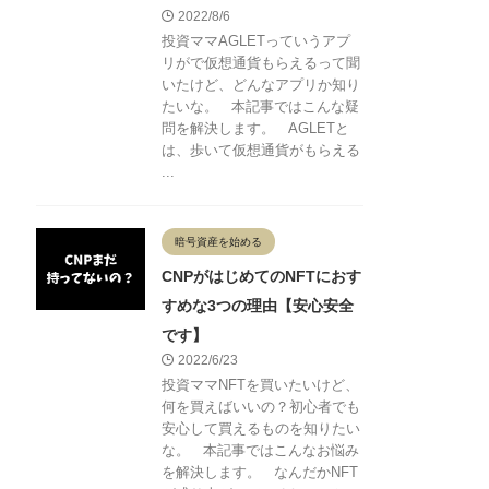
2022/8/6
投資ママAGLETっていうアプ
リがで仮想通貨もらえるって聞
いたけど、どんなアプリか知り
たいな。 本記事ではこんな疑
問を解決します。 AGLETと
は、歩いて仮想通貨がもらえる
...
暗号資産を始める
CNPがはじめてのNFTにおす
すめな3つの理由【安心安全
です】
2022/6/23
投資ママNFTを買いたいけど、
何を買えばいいの？初心者でも
安心して買えるものを知りたい
な。 本記事ではこんなお悩み
を解決します。 なんだかNFT