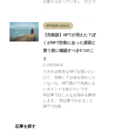
が盛り上がっているし、ひとつ
...
暗号資産を始める
【失敗談】NFTが消えた？ぼ
くがNFT詐欺にあった原因と
買う前に確認すべき5つのこ
と
2022/6/18
できれば有名なNFTを買いたい
けど、失敗してお金を溶かした
くないな。NFT選びで失敗しな
いポイントを知りたいです。
本記事ではこんなお悩みを解決
します。 本記事でわかること
NFTで詐欺 ...
記事を探す